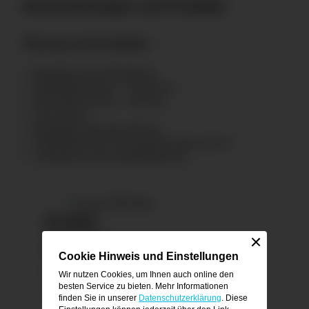
Dienstleistungen und Produkte
Planung und Architektur
Bauplanung und Bauleitung
KfW-Effizienzhaus – Sanierung
KfW-Effizienzhaus – Neubau
Passivhaus
Bauträger, Bauunternehmen
Gebäudetechnik-Planung/Heizungssysteme
Lüftungskonzept/-anlagenplanung
Kontakt
Torsten Franz
Brautstraße 18
Cookie Hinweis und Einstellungen
27305 Bruchhausen-Vilsen
Wir nutzen Cookies, um Ihnen auch online den
Tel.
04252 / 50 748-0
besten Service zu bieten. Mehr Informationen
info
parcbau.de
finden Sie in unserer
Datenschutzerklärung
. Diese