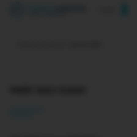
Zum Inhalt springen
Kontakt
ENERGIE EXPERTEN finden
PARC BAU GMBH
PARC BAU GmbH
info
parcbau.de
parcbau.de