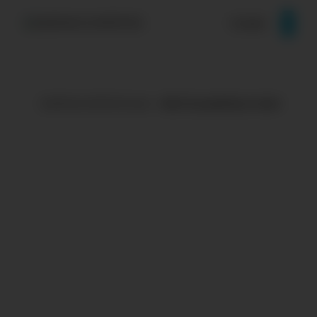
Zum Inhalt springen
Kontakt
ENERGIE EXPERTEN finden
BEKS EnergieEffizienz GmbH
beks-online.de